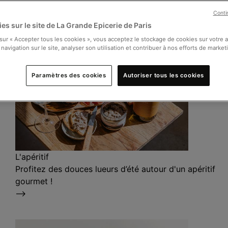
Conti
es sur le site de La Grande Epicerie de Paris
 sur « Accepter tous les cookies », vous acceptez le stockage de cookies sur votre 
 navigation sur le site, analyser son utilisation et contribuer à nos efforts de market
Paramètres des cookies
Autoriser tous les cookies
L'apéritif
Profitez des douces lueurs d’été autour d'un apéritif
gourmet !
⟶