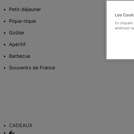
Petit-déjeuner
Les Cooki
Pique-nique
En cliquant
améliorer la
Goûter
Apéritif
Barbecue
Souvenirs de France
CADEAUX