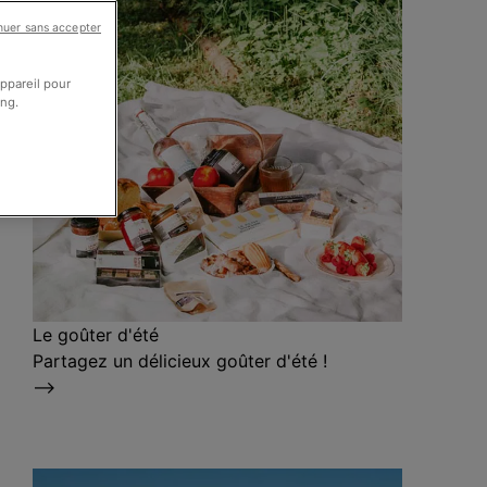
nuer sans accepter
appareil pour
ing.
Le goûter d'été
Partagez un délicieux goûter d'été !
⟶